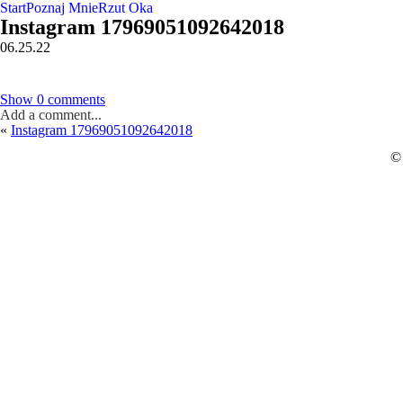
Start
Poznaj Mnie
Rzut Oka
Instagram 17969051092642018
06.25.22
Show
0 comments
Add a comment...
«
Instagram 17969051092642018
©