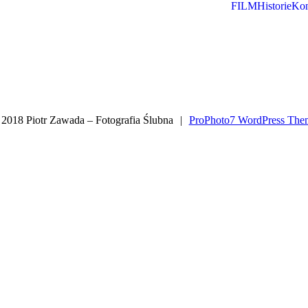
FILM
Historie
Kon
 2018 Piotr Zawada – Fotografia Ślubna
|
ProPhoto7 WordPress The