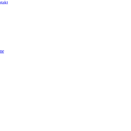
takt
me