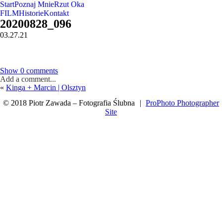
Start
Poznaj Mnie
Rzut Oka
FILM
Historie
Kontakt
20200828_096
03.27.21
Show
0 comments
Add a comment...
«
Kinga + Marcin | Olsztyn
© 2018 Piotr Zawada – Fotografia Ślubna
|
ProPhoto Photographer
Site