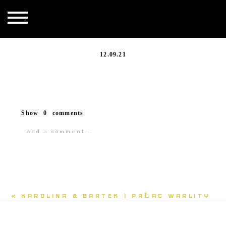
20210619_031
12.09.21
Show
0 comments
Add a comment...
«
KAROLINA & BARTEK | PAŁAC WARLITY