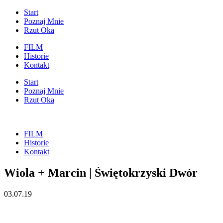
Start
Poznaj Mnie
Rzut Oka
FILM
Historie
Kontakt
Start
Poznaj Mnie
Rzut Oka
FILM
Historie
Kontakt
Wiola + Marcin | Świętokrzyski Dwór
03.07.19